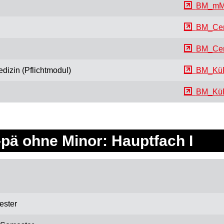
BM_mM
BM_Ce
BM_Ce
izin (Pflichtmodul)
BM_Kü
BM_Kü
-pä ohne Minor: Hauptfach I
ester