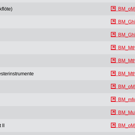
flöte)
BM_oM_
BM_Gh
BM_Ghb
BM_Mth
BM_Mth
esterinstrumente
BM_Mth
BM_oM
BM_mM
BM_Mu
 II
BM_oM_