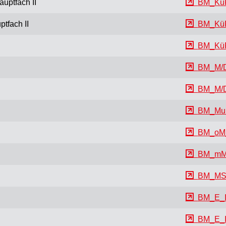
uptfach II
BM_KüP
ptfach II
BM_KüP
BM_Kü
BM_M/D
BM_M/D
BM_Mu
BM_oM
BM_mM
BM_M
BM_E_I
BM_E_I