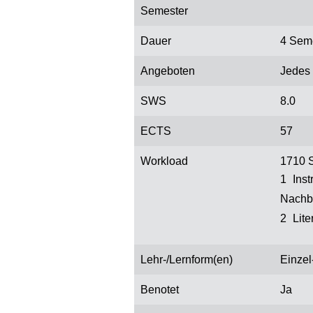
Semester
Dauer
4 Sem
Angeboten
Jedes
SWS
8.0
ECTS
57
Workload
1710 S
Ins
Nachb
Lit
Lehr-/Lernform(en)
Einzel
Benotet
Ja