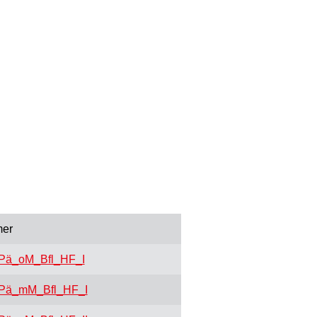
er
ä_oM_Bfl_HF_I
Pä_mM_Bfl_HF_I