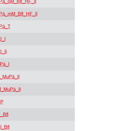
ä_oM_Bfl_HF_II
ä_mM_Bfl_HF_II
Pä_T
_I
_II
Pä_I
_MuPä_II
_MuPä_II
SP
_Bfl
I_Bfl