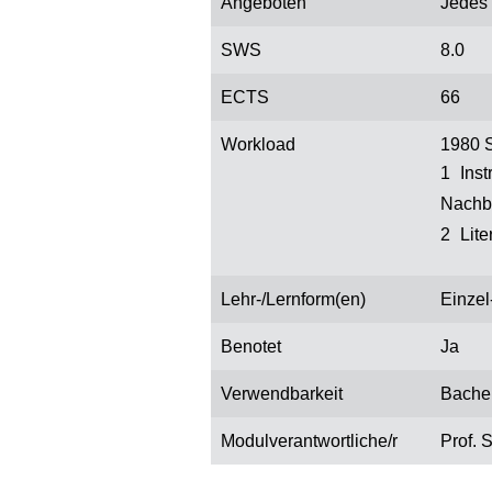
Angeboten
Jedes
SWS
8.0
ECTS
66
Workload
1980 S
Ins
Nachb
Lit
Lehr-/Lernform(en)
Einzel
Benotet
Ja
Verwendbarkeit
Bachel
Modulverantwortliche/r
Prof. 