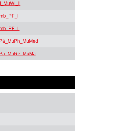
_MuWi_II
mb_PF_I
mb_PF_II
Pä_MuPh_MuMed
Pä_MuRe_MuMa