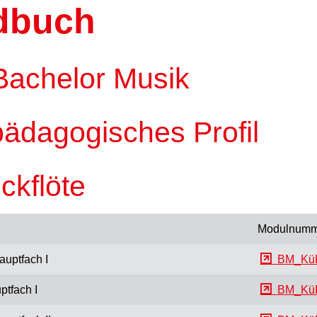
dbuch
Bachelor Musik
pädagogisches Profil
ckflöte
Modulnumm
auptfach I
BM_KüP
ptfach I
BM_Kü