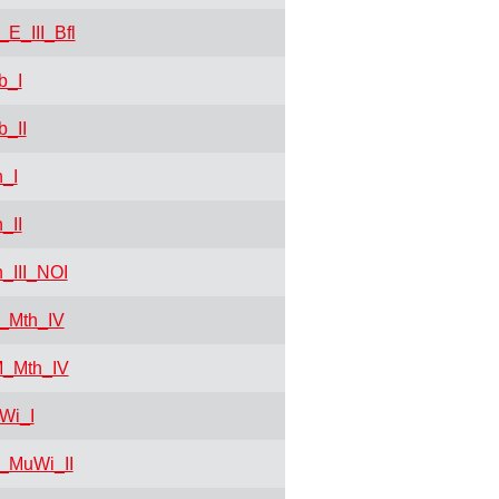
E_III_Bfl
b_I
_II
_I
_II
_III_NOI
_Mth_IV
_Mth_IV
Wi_I
MuWi_II