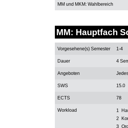
MM und MKM: Wahlbereich
MM: Hauptfach S
Vorgesehene(s) Semester
1-4
Dauer
4 Sem
Angeboten
Jede
SWS
15.0
ECTS
78
Workload
Hau
Kor
Orc