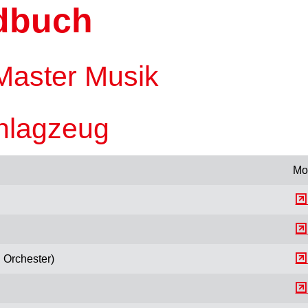
dbuch
Master Musik
hlagzeug
Mo
Orchester)