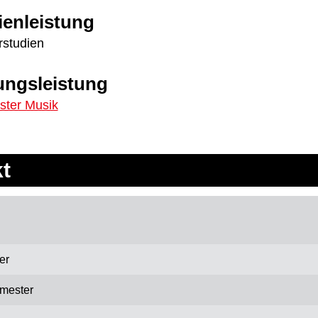
ienleistung
rstudien
ungsleistung
ster Musik
t
er
mester