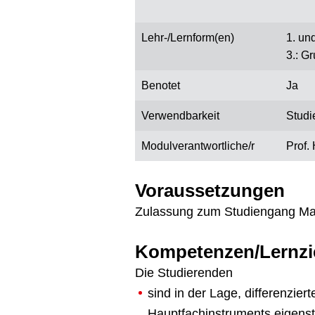
Lehr-/Lernform(en)
1. und
3.: G
Benotet
Ja
Verwendbarkeit
Studi
Modulverantwortliche/r
Prof.
Voraussetzungen
Zulassung zum Studiengang Mas
Kompetenzen/Lernzi
Die Studierenden
sind in der Lage, differenzier
Hauptfachinstruments eigenst