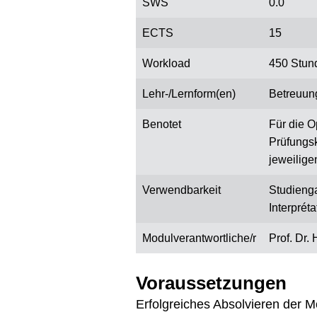
SWS
0.0
ECTS
15
Workload
450 Stun
Lehr-/Lernform(en)
Betreuun
Benotet
Für die O
Prüfungsk
jeweilige
Verwendbarkeit
Studienga
Interprét
Modulverantwortliche/r
Prof. Dr.
Voraussetzungen
Erfolgreiches Absolvieren der 